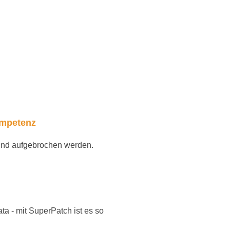
ompetenz
und aufgebrochen werden.
a - mit SuperPatch ist es so